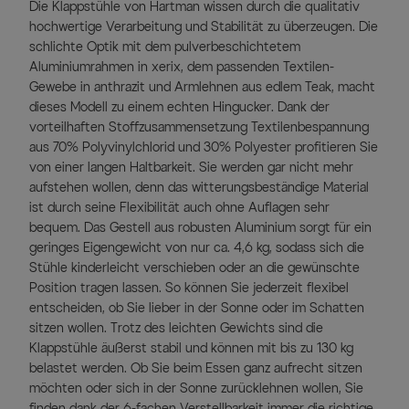
Die Klappstühle von Hartman wissen durch die qualitativ
hochwertige Verarbeitung und Stabilität zu überzeugen. Die
schlichte Optik mit dem pulverbeschichtetem
Aluminiumrahmen in xerix, dem passenden Textilen-
Gewebe in anthrazit und Armlehnen aus edlem Teak, macht
dieses Modell zu einem echten Hingucker. Dank der
vorteilhaften Stoffzusammensetzung Textilenbespannung
aus 70% Polyvinylchlorid und 30% Polyester profitieren Sie
von einer langen Haltbarkeit. Sie werden gar nicht mehr
aufstehen wollen, denn das witterungsbeständige Material
ist durch seine Flexibilität auch ohne Auflagen sehr
bequem. Das Gestell aus robusten Aluminium sorgt für ein
geringes Eigengewicht von nur ca. 4,6 kg, sodass sich die
Stühle kinderleicht verschieben oder an die gewünschte
Position tragen lassen. So können Sie jederzeit flexibel
entscheiden, ob Sie lieber in der Sonne oder im Schatten
sitzen wollen. Trotz des leichten Gewichts sind die
Klappstühle äußerst stabil und können mit bis zu 130 kg
belastet werden. Ob Sie beim Essen ganz aufrecht sitzen
möchten oder sich in der Sonne zurücklehnen wollen, Sie
finden dank der 6-fachen Verstellbarkeit immer die richtige