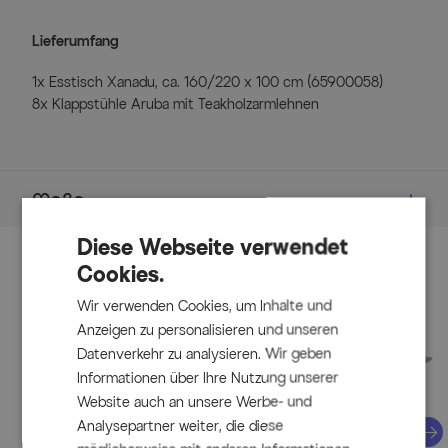
Lieferumfang
1x Esstisch Xanadu, ca. 160/220 x 100 cm (65900058)
8x Klappstühle Aruba mit Teakholzarmlehnen
Maße
Maße (L/B/H)
Diese Webseite verwendet
Cookies.
Zubehör
Tisch
Wir verwenden Cookies, um Inhalte und
ca. 160/220 x 100 x 76 cm
Anzeigen zu personalisieren und unseren
Gewicht: ca. 50 kg
Datenverkehr zu analysieren. Wir geben
Informationen über Ihre Nutzung unserer
Klappstühle
Website auch an unsere Werbe- und
Analysepartner weiter, die diese
ca. 73 x 62,5 x 112,5 cm
Näc