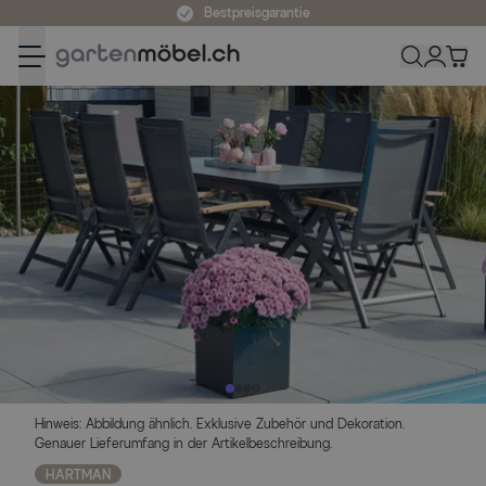
Zum Inhalt springen
Bestpreisgarantie
Hinweis: Abbildung ähnlich. Exklusive Zubehör und Dekoration.
Genauer Lieferumfang in der Artikelbeschreibung.
HARTMAN