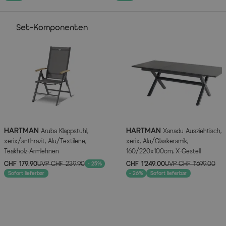
Set-Komponenten
HARTMAN
HARTMAN
Aruba Klappstuhl,
Xanadu Ausziehtisch,
xerix/anthrazit, Alu/Textilene,
xerix, Alu/Glaskeramik,
Teakholz-Armlehnen
160/220x100cm, X-Gestell
CHF 179.90
UVP
CHF 239.90
CHF 1’249.00
UVP
CHF 1’699.00
- 25%
Sofort lieferbar
- 26%
Sofort lieferbar