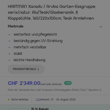
HARTMAN Xanadu / Aruba Garten-Essgruppe,
xerix/natur, Alu/Teak/Glaskeramik, 8
Klappstühle, 160/220x100cm, Teak Armlehnen
Merkmale
wetterfest und pflegeleicht
beständig gegen UV-Strahlung
mehrfach verstellbar
stabil
leichte Handhabung
PRODUKTDETAILS
CHF 2’349.00
- 27%
UVP
CHF 3’199.00
Preis inkl. Versandkosten, exkl. Schweizer Einfuhrabgaben (MwSt./Zoll) / Spedition S
Sofort lieferbar
Lieferzeit:
21. - 26. August 2026
15 % Rabatt