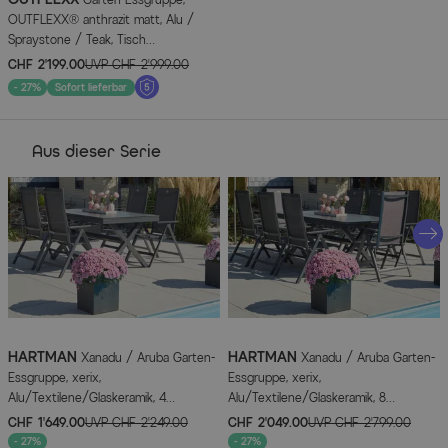
OUTFLEXX® anthrazit matt, Alu /
Spraystone / Teak, Tisch
180/280x100cm, 8 Klappstühle
CHF 2’199.00
UVP
CHF 2’999.00
- 27%
Sofort lieferbar
Aus dieser Serie
HARTMAN
HARTMAN
Xanadu / Aruba Garten-
Xanadu / Aruba Garten-
Essgruppe, xerix,
Essgruppe, xerix,
Alu/Textilene/Glaskeramik, 4
Alu/Textilene/Glaskeramik, 8
Klappstühle, 160/220x100cm
Klappstühle, 160/220x100cm
CHF 1’649.00
UVP
CHF 2’249.00
CHF 2’049.00
UVP
CHF 2’799.00
- 27%
- 27%