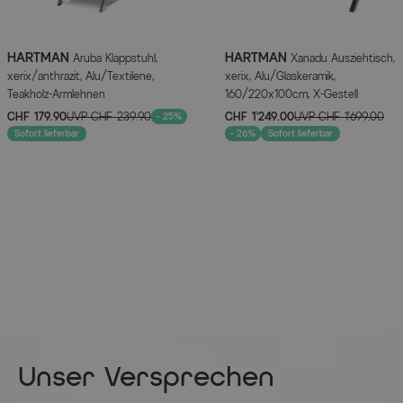
HARTMAN
HARTMAN
Aruba Klappstuhl,
Xanadu Ausziehtisch,
xerix/anthrazit, Alu/Textilene,
xerix, Alu/Glaskeramik,
Teakholz-Armlehnen
160/220x100cm, X-Gestell
CHF 179.90
UVP
CHF 239.90
CHF 1’249.00
UVP
CHF 1’699.00
- 25%
Sofort lieferbar
- 26%
Sofort lieferbar
Unser Versprechen