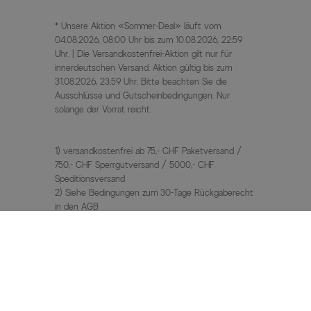
* Unsere Aktion «Sommer-Deal» läuft vom
04.08.2026, 08:00 Uhr bis zum 10.08.2026, 22:59
Uhr. | Die Versandkostenfrei-Aktion gilt nur für
innerdeutschen Versand. Aktion gültig bis zum
31.08.2026, 23:59 Uhr. Bitte beachten Sie die
Ausschlüsse und Gutscheinbedingungen. Nur
solange der Vorrat reicht.
1) versandkostenfrei ab 75,- CHF Paketversand /
750,- CHF Sperrgutversand / 5000,- CHF
Speditionsversand
2) Siehe Bedingungen zum 30-Tage Rückgaberecht
in den AGB
3) UVP / Statt Preise = unverbindliche
Preisempfehlung des Herstellers