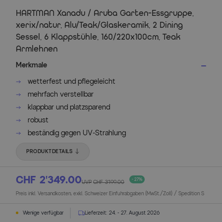
HARTMAN Xanadu / Aruba Garten-Essgruppe,
xerix/natur, Alu/Teak/Glaskeramik, 2 Dining
Sessel, 6 Klappstühle, 160/220x100cm, Teak
Armlehnen
Merkmale
wetterfest und pflegeleicht
mehrfach verstellbar
klappbar und platzsparend
robust
beständig gegen UV-Strahlung
PRODUKTDETAILS
CHF 2’349.00
- 27%
UVP
CHF 3’199.00
Preis inkl. Versandkosten, exkl. Schweizer Einfuhrabgaben (MwSt./Zoll) / Spedition S
Wenige verfügbar
Lieferzeit:
24. - 27. August 2026