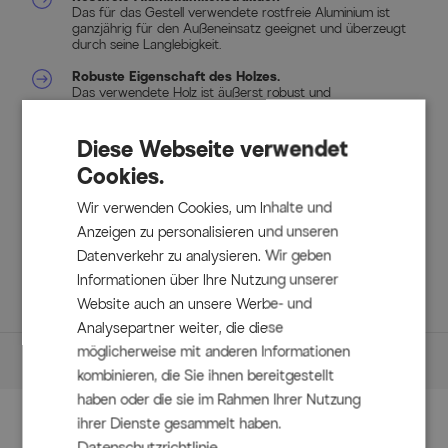
Das für das Gestell verwendete rostfreie Aluminium ist
ganzjährig für den Außeneinsatz geeignet und überzeugt
durch seine Langlebigkeit.
Robuste Eigenschaft des Holzes.
Das verwendete Holz ist äußerst robust und
widerstandsfähig.
Diese Webseite verwendet
Cookies.
Lieferumfang
Wir verwenden Cookies, um Inhalte und
1x Esstisch Xanadu, ca. 160/220 x 100 cm (65900058)
Anzeigen zu personalisieren und unseren
2x Stapelsessel Aruba
Datenverkehr zu analysieren. Wir geben
6x Klappstühle Aruba mit Teakholzarmlehnen
Informationen über Ihre Nutzung unserer
Website auch an unsere Werbe- und
Analysepartner weiter, die diese
möglicherweise mit anderen Informationen
Maße
kombinieren, die Sie ihnen bereitgestellt
haben oder die sie im Rahmen Ihrer Nutzung
Maße (L/B/H)
ihrer Dienste gesammelt haben.
Zubehör
Tisch
Datenschutzrichtlinie