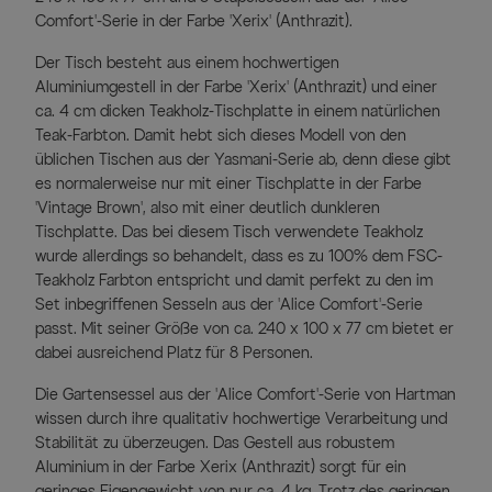
Comfort'-Serie in der Farbe 'Xerix' (Anthrazit).
Der Tisch besteht aus einem hochwertigen
Aluminiumgestell in der Farbe 'Xerix' (Anthrazit) und einer
ca. 4 cm dicken Teakholz-Tischplatte in einem natürlichen
Teak-Farbton. Damit hebt sich dieses Modell von den
üblichen Tischen aus der Yasmani-Serie ab, denn diese gibt
es normalerweise nur mit einer Tischplatte in der Farbe
'Vintage Brown', also mit einer deutlich dunkleren
Tischplatte. Das bei diesem Tisch verwendete Teakholz
wurde allerdings so behandelt, dass es zu 100% dem FSC-
Teakholz Farbton entspricht und damit perfekt zu den im
Set inbegriffenen Sesseln aus der 'Alice Comfort'-Serie
passt. Mit seiner Größe von ca. 240 x 100 x 77 cm bietet er
dabei ausreichend Platz für 8 Personen.
Die Gartensessel aus der 'Alice Comfort'-Serie von Hartman
wissen durch ihre qualitativ hochwertige Verarbeitung und
Stabilität zu überzeugen. Das Gestell aus robustem
Aluminium in der Farbe Xerix (Anthrazit) sorgt für ein
geringes Eigengewicht von nur ca. 4 kg. Trotz des geringen