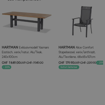
HARTMAN
HARTMAN
Exklusivmodell Yasmani
Alice Comfort
Esstisch, xerix/natur, Alu/Teak,
Stapelsessel, xerix/anthrazit,
240x100cm
Alu/Textilene, 68x65x107cm
CHF 1’449.00
UVP
CHF 1’949.00
CHF 179.90
UVP
CHF 239.90
- 25%
- 26%
Sofort lieferbar