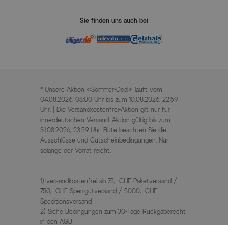
Sie finden uns auch bei
* Unsere Aktion «Sommer-Deal» läuft vom
04.08.2026, 08:00 Uhr bis zum 10.08.2026, 22:59
Uhr. | Die Versandkostenfrei-Aktion gilt nur für
innerdeutschen Versand. Aktion gültig bis zum
31.08.2026, 23:59 Uhr. Bitte beachten Sie die
Ausschlüsse und Gutscheinbedingungen. Nur
solange der Vorrat reicht.
1) versandkostenfrei ab 75,- CHF Paketversand /
750,- CHF Sperrgutversand / 5000,- CHF
Speditionsversand
2) Siehe Bedingungen zum 30-Tage Rückgaberecht
in den AGB