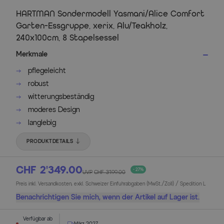
HARTMAN Sondermodell Yasmani/Alice Comfort
Garten-Essgruppe, xerix, Alu/Teakholz,
240x100cm, 8 Stapelsessel
Merkmale
pflegeleicht
robust
witterungsbeständig
moderes Design
langlebig
PRODUKTDETAILS
CHF 2’349.00
- 27%
UVP
CHF 3’199.00
Preis inkl. Versandkosten, exkl. Schweizer Einfuhrabgaben (MwSt./Zoll) / Spedition L
Benachrichtigen Sie mich, wenn der Artikel auf Lager ist.
Verfügbar ab
März 2027