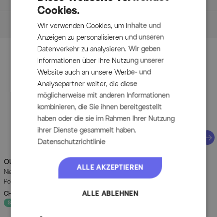
Cookies.
Maße
Wir verwenden Cookies, um Inhalte und
Anzeigen zu personalisieren und unseren
Maße
Datenverkehr zu analysieren. Wir geben
Zubehör
Informationen über Ihre Nutzung unserer
Tisch
Website auch an unsere Werbe- und
Analysepartner weiter, die diese
ca. 240 x 100 x 76 cm
möglicherweise mit anderen Informationen
Höhe Tischunterkante: ca. 74 cm
kombinieren, die Sie ihnen bereitgestellt
Tischplattendicke: ca. 4 cm
haben oder die sie im Rahmen Ihrer Nutzung
Gewicht: ca. 59,7 kg
ihrer Dienste gesammelt haben.
Max. Belastbarkeit: ca. 50 kg
Datenschutzrichtlinie
Näc
Stapelsessel
OUTFLEXX
OUTFLEXX
Green Sitzkissen für
Green Sitzkissen für
ALLE AKZEPTIEREN
Niederlehner, nature, recyceltes
Niederlehner, anthrazit, recyceltes
ca. 68 x 65 x 107 cm
Polyester, 100 x 48 x 6 cm,
Polyester, 100 x 48 x 6 cm,
Sitzfläche: ca. 40 x 45 cm
strapazierfähig, witterungsbeständig,
strapazierfähig, witterungsbeständig,
ALLE ABLEHNEN
CHF 99.90
UVP
CHF 129.90
CHF 99.90
UVP
CHF 129.90
- 23%
- 23%
Sitzhöhe: ca. 44 cm
nachhaltig
nachhaltig
Sofort lieferbar
Sofort lieferbar
Armlehnenhöhe: ca. 64,5 cm