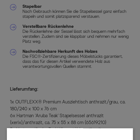
Stapelbar
Nach Gebrauch können Sie die Stapelsessel ganz einfach
stapeln und somit platzsparend verstauen.
Verstellbare Rückenlehne
Die Rückenlehne der Sessel lässt sich bequem mehrfach
verstellen. Zudem sind sie klappbar und nehmen nur wenig
Platz weg.
Nachvollziehbare Herkunft des Holzes
Die FSC®-Zertifizierung dieses Möbelstücks garantiert,
dass das für diesen Artikel verwendete Holz aus
verantwortungsvollen Quellen stammt.
Lieferumfang:
1x OUTFLEXX® Premium Ausziehtisch anthrazit/grau, ca.
180/240 x 100 x 76 cm
6x Hartman 'Aruba Teak' Stapelsessel anthrazit
(xerix)/anthrazit, ca. 75 x 55 x 88 cm (65619210)
2x Hartman 'Aruba Teak' Klappstühle anthrazit
(xerix)/anthrazit, ca. 73 x 62,5 x 112,5 cm (65867210)