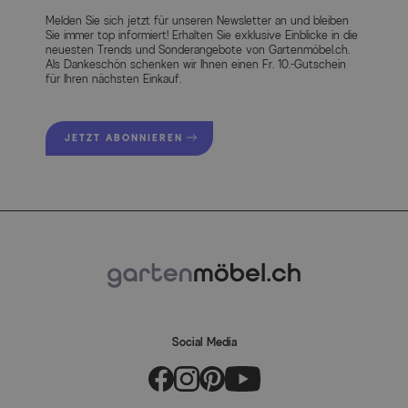
Melden Sie sich jetzt für unseren Newsletter an und bleiben
Sie immer top informiert! Erhalten Sie exklusive Einblicke in die
neuesten Trends und Sonderangebote von Gartenmöbel.ch.
Als Dankeschön schenken wir Ihnen einen Fr. 10.-Gutschein
für Ihren nächsten Einkauf.
Artikelmerkmale
Attribute
Werte
JETZT ABONNIEREN
Hauptfarbe
Anthrazit
Farbe Gestell
Anthrazit
Farbe der Sitz-/Liegefläche
Anthrazit
Herstellerinformationen
Social Media
MEHR INFOS HIER