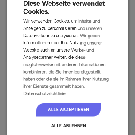
Diese Webseite verwendet
Cookies.
Hinweis zum Ausziehmechanismus:
Wir verwenden Cookies, um Inhalte und
Um den Tisch auszuziehen müssen zunächst die Hebel an
Anzeigen zu personalisieren und unseren
den Längsunterseiten des Tisches gelöst werden (diese
Datenverkehr zu analysieren. Wir geben
verhindern das Auseinanderrutschen der Tischplatten im
Informationen über Ihre Nutzung unserer
nicht ausgezogenem Zustand). Die Platten werden
Website auch an unsere Werbe- und
anschließend auseinandergezogen. Sobald die sichtbar
Analysepartner weiter, die diese
werdende Mittelplatte auf derselben Höhe wie die Platten
möglicherweise mit anderen Informationen
ist hört man ein Klicken. Ist die Mittelplatte eingerastet die
kombinieren, die Sie ihnen bereitgestellt
Platten wieder zurückschieben, bis die Splinte in den dafür
vorgesehenen Vorrichtungen einrasten.
haben oder die sie im Rahmen Ihrer Nutzung
Für den Rückbau die Platten behutsam auseinanderziehen,
ihrer Dienste gesammelt haben.
bis die Mittelplatte selbstständig auf die untere Stufe fällt.
Datenschutzrichtlinie
Dann die beiden Platten wieder zusammenschieben und die
Sicherungen an der Tischunterseite feststellen.
ALLE AKZEPTIEREN
ALLE ABLEHNEN