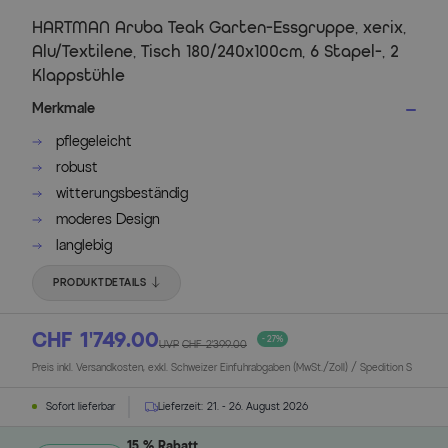
HARTMAN Aruba Teak Garten-Essgruppe, xerix,
Alu/Textilene, Tisch 180/240x100cm, 6 Stapel-, 2
Klappstühle
Merkmale
pflegeleicht
robust
witterungsbeständig
moderes Design
langlebig
PRODUKTDETAILS
CHF 1’749.00
- 27%
UVP
CHF 2’399.00
Preis inkl. Versandkosten, exkl. Schweizer Einfuhrabgaben (MwSt./Zoll) / Spedition S
Sofort lieferbar
Lieferzeit:
21. - 26. August 2026
15 % Rabatt