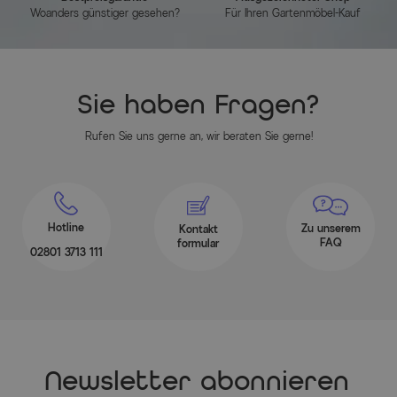
Sitzhöhe: ca. 45 cm
Woanders günstiger gesehen?
Für Ihren Gartenmöbel-Kauf
Armlehnenhöhe: ca. 65,5 cm
Gewicht: ca. 4,6 kg
Max. Belastbarkeit: ca. 130 kg
Sie haben Fragen?
Stapelsessel
Rufen Sie uns gerne an, wir beraten Sie gerne!
ca. 75 x 55 x 88 cm
Sitzfläche: ca. 45 x 45 cm
Sitzhöhe: ca. 44 cm
Armlehnenhöhe: ca. 62,5 cm
Hotline
Zu unserem
Kontakt
Gewicht: ca. 3,5 kg
FAQ
formular
02801 3713 111
Max. Belastbarkeit: ca. 130 kg
Maßbild
(zum Vergrößern bitte anklicken)
Newsletter abonnieren