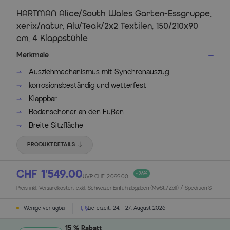
HARTMAN Alice/South Wales Garten-Essgruppe,
xerix/natur, Alu/Teak/2x2 Textilen, 150/210x90
cm, 4 Klappstühle
Merkmale
Ausziehmechanismus mit Synchronauszug
korrosionsbeständig und wetterfest
Klappbar
Bodenschoner an den Füßen
Breite Sitzfläche
PRODUKTDETAILS
CHF 1’549.00
- 26%
UVP
CHF 2’099.00
Preis inkl. Versandkosten, exkl. Schweizer Einfuhrabgaben (MwSt./Zoll) / Spedition S
Wenige verfügbar
Lieferzeit:
24. - 27. August 2026
15 % Rabatt