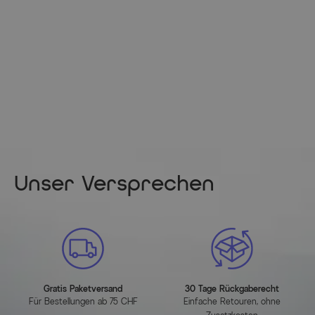
Maßbild
(zum Vergrößern bitte anklicken)
Unser Versprechen
Artikelmerkmale
Attribute
Werte
Hauptfarbe
Anthrazit
Farbe Gestell
Anthrazit
Gratis Paketversand
30 Tage Rückgaberecht
Für Bestellungen ab 75 CHF
Einfache Retouren, ohne
Farbe der Sitz-/Liegefläche
Anthrazit