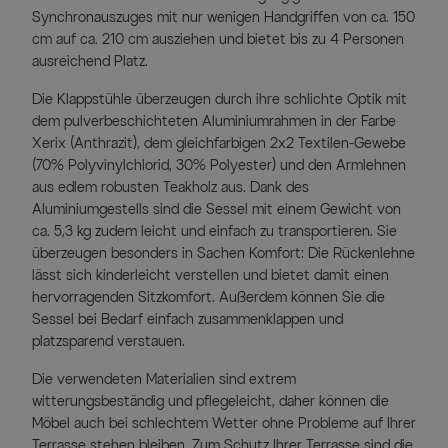
Synchronauszuges mit nur wenigen Handgriffen von ca. 150
cm auf ca. 210 cm ausziehen und bietet bis zu 4 Personen
ausreichend Platz.
Die Klappstühle überzeugen durch ihre schlichte Optik mit
dem pulverbeschichteten Aluminiumrahmen in der Farbe
Xerix (Anthrazit), dem gleichfarbigen 2x2 Textilen-Gewebe
(70% Polyvinylchlorid, 30% Polyester) und den Armlehnen
aus edlem robusten Teakholz aus. Dank des
Aluminiumgestells sind die Sessel mit einem Gewicht von
ca. 5,3 kg zudem leicht und einfach zu transportieren. Sie
überzeugen besonders in Sachen Komfort: Die Rückenlehne
lässt sich kinderleicht verstellen und bietet damit einen
hervorragenden Sitzkomfort. Außerdem können Sie die
Sessel bei Bedarf einfach zusammenklappen und
platzsparend verstauen.
Die verwendeten Materialien sind extrem
witterungsbeständig und pflegeleicht, daher können die
Möbel auch bei schlechtem Wetter ohne Probleme auf Ihrer
Terrasse stehen bleiben. Zum Schutz Ihrer Terrasse sind die