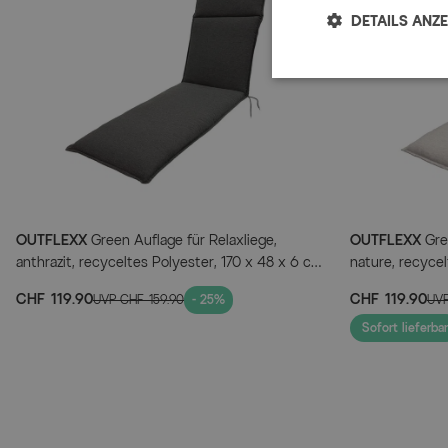
DETAILS ANZ
OUTFLEXX
Green Auflage für Relaxliege,
OUTFLEXX
Gree
anthrazit, recyceltes Polyester, 170 x 48 x 6 cm,
nature, recycel
strapazierfähig, witterungsbeständig, nachhaltig
strapazierfähig
CHF 119.90
CHF 119.90
UVP
CHF 159.90
- 25%
UV
Sofort lieferbar