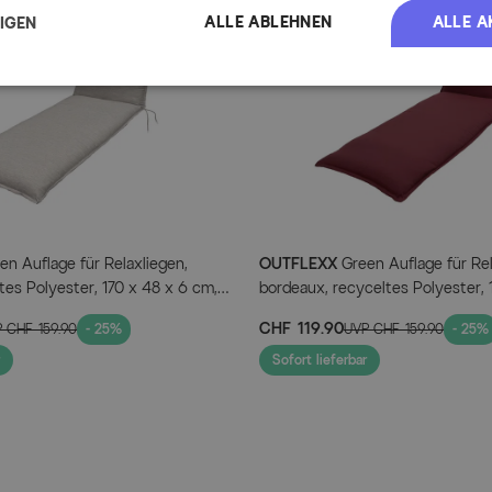
Sitztiefe: ca. 105 cm
Fasern beschädigen könnten. L
ALLE ABLEHNEN
ALLE A
EIGEN
Wintermonate trocken gelagert w
Sitzfläche: ca. 105 x 50 cm
reinigen. Für die Lagerung empf
Höhe Rückenlehne: ca. 70 
Kissendicke: ca. 7 cm
Gewicht: ca. 1,22 kg
Artikelmerkmale
Attribute
Werte
n Auflage für Relaxliegen,
OUTFLEXX
Green Auflage für Rel
tes Polyester, 170 x 48 x 6 cm,
bordeaux, recyceltes Polyester, 
Breite (cm)
50.00
, witterungsbeständig, nachhaltig
cm, strapazierfähig, witterungsbe
CHF 119.90
P
CHF 159.90
- 25%
UVP
CHF 159.90
- 25%
nachhaltig
Länge (cm)
175.0
Sofort lieferbar
Hauptfarbe
Rot
Hauptmaterial
Dralon