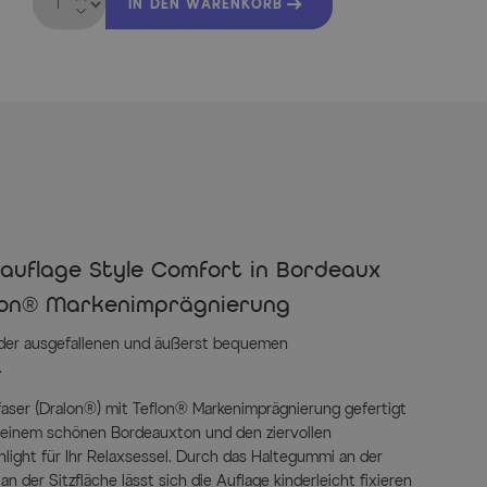
IN DEN WARENKORB
s
auflage Style Comfort in Bordeaux
flon® Markenimprägnierung
der ausgefallenen und äußerst bequemen
.
aser (Dralon®) mit Teflon® Markenimprägnierung gefertigt
n einem schönen Bordeauxton und den ziervollen
light für Ihr Relaxsessel. Durch das Haltegummi an der
n der Sitzfläche lässt sich die Auflage kinderleicht fixieren