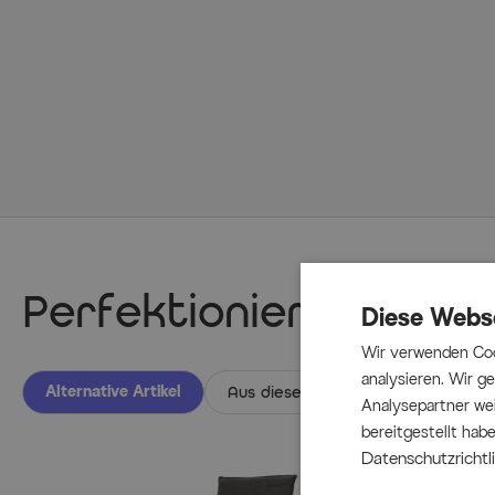
Perfektionieren Sie I
Diese Webs
Wir verwenden Coo
analysieren. Wir 
Alternative Artikel
Aus dieser Serie
Analysepartner wei
bereitgestellt hab
Datenschutzrichtli