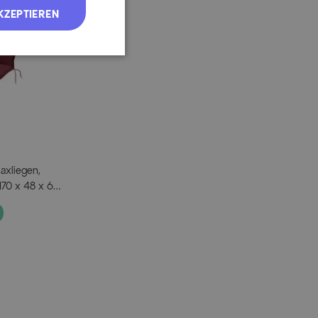
agerung: Dralon®-Bezüge sollten während der
KZEPTIEREN
erden. Das Textil dafür vor der Einlagerung vollständig
iehlt sich ein trockener, gut belüfteter Raum.
cm
axliegen,
170 x 48 x 6
0000
ständig,
00000