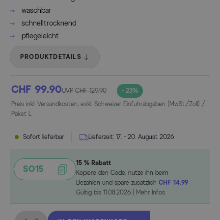
waschbar
schnelltrocknend
pflegeleicht
PRODUKTDETAILS
CHF 99.90
UVP
CHF 129.90
- 23%
Preis inkl. Versandkosten, exkl. Schweizer Einfuhrabgaben (MwSt./Zoll) /
Paket L
Sofort lieferbar
Lieferzeit:
17. - 20. August 2026
15 % Rabatt
SO15
Kopiere den Code, nutze ihn beim
Bezahlen und spare zusätzlich
CHF 14.99
Gültig bis
11.08.2026
|
Mehr Infos
Menge