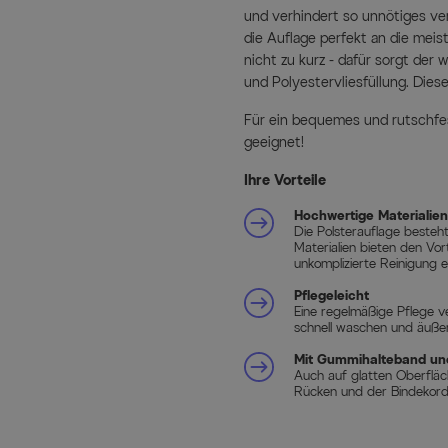
und verhindert so unnötiges ve
die Auflage perfekt an die mei
nicht zu kurz - dafür sorgt der
und Polyestervliesfüllung. Dies
Für ein bequemes und rutschfes
geeignet!
Ihre Vorteile
Hochwertige Materialien
Die Polsterauflage besteh
Materialien bieten den Vort
unkomplizierte Reinigung e
Pflegeleicht
Eine regelmäßige Pflege v
schnell waschen und äußer
Mit Gummihalteband un
Auch auf glatten Oberflä
Rücken und der Bindekordel
Edle Kreissteppungen
Durch die kreisrunden, äuß