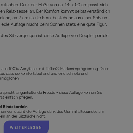
rrutschen. Dank der Maße von ca. 175 x 50 cm passt sich
sten Relaxsessel an. Der Komfort kommt selbstverständlich
 weiche, ca. 7 cm starke Kern, bestehend aus einer Schaum-
e edle Auflage macht beim Sonnen stets eine gute Figur.
tes Sitzvergnügen ist diese Auflage von Doppler perfekt
t aus 100% Acrylfaser mit Teflon® Markenimprägnierung. Diese
eil, dass sie komfortabel sind und eine schnelle und
rmöglichen.
erspricht langanhaltende Freude - diese Auflage können Sie
st einfach pflegen.
d Bindekordeln
chen verrutscht die Auflage dank des Gummihaltebandes am
n an der Sitzfläche nicht.
WEITERLESEN
erst ziervollen Steppnähte ist diese Auflage besonders