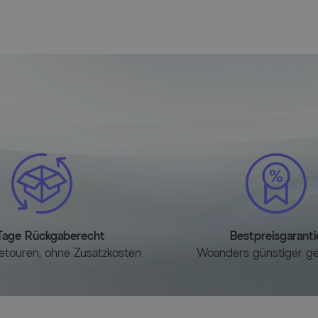
Herstellerinformati
MEHR INFOS HIER
Tage Rückgaberecht
Bestpreisgaranti
etouren, ohne Zusatzkosten
Woanders günstiger g