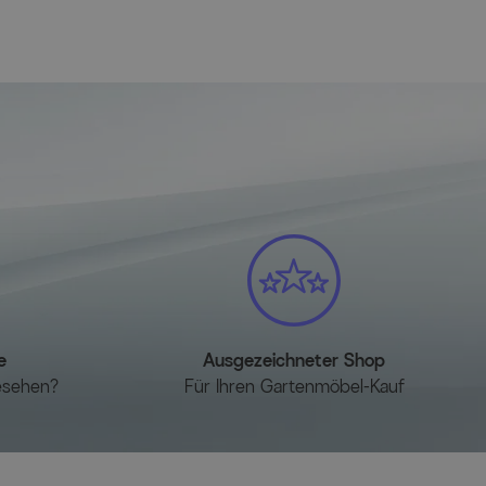
onen
e
Ausgezeichneter Shop
esehen?
Für Ihren Gartenmöbel-Kauf