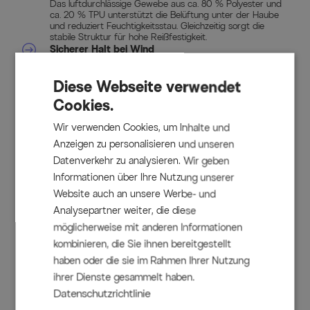
Das luftdurchlässige Gewebe aus ca. 80 % Polyester und
ca. 20 % TPU unterstützt die Belüftung unter der Haube
und reduziert Feuchtigkeitsstau. Gleichzeitig sorgt die
stabile Struktur für hohe Reißfestigkeit.
Sicherer Halt bei Wind
Dank Kordelzug mit Stoppern lässt sich die Abdeckhaube
eng anlegen. So bleibt sie auch bei windigem Wetter an
Diese Webseite verwendet
Ort und Stelle und schützt Ihre Sonnenliegen zuverlässig.
Langlebige Verarbeitung
Cookies.
Doppelte Nähte und eine Materialstärke von ca. 160–170
g/m² stehen für robuste Qualität. Die widerstandsfähige
Wir verwenden Cookies, um Inhalte und
Ausführung ist für den dauerhaften Einsatz im
Außenbereich konzipiert.
Anzeigen zu personalisieren und unseren
Datenverkehr zu analysieren. Wir geben
Informationen über Ihre Nutzung unserer
Lieferumfang
Website auch an unsere Werbe- und
2x Abdeckhaube für Solera Sonnenliege, hellgrau,
Analysepartner weiter, die diese
Polyester mit TPU, ca. 205 x 75 x 34 cm, mit Kordelzug
möglicherweise mit anderen Informationen
kombinieren, die Sie ihnen bereitgestellt
und Stoppern
haben oder die sie im Rahmen Ihrer Nutzung
1x Abdeckhaube für Solera Beistellelement, hellgrau,
ihrer Dienste gesammelt haben.
Polyester mit TPU, ca. 48 x 48 x 25 cm, mit Kordelzug
Datenschutzrichtlinie
und Stoppern