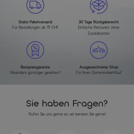
Hauptfarbe
Hellgrau
Herstellerinformationen
Gratis Paketversand
30 Tage Rückgaberecht
Für Bestellungen ab 75 CHF
Einfache Retouren, ohne
Zusatzkosten
MEHR INFOS HIER
Bestpreisgarantie
Ausgezeichneter Shop
Woanders günstiger gesehen?
Für Ihren Gartenmöbel-Kauf
Sie haben Fragen?
Rufen Sie uns gerne an, wir beraten Sie gerne!