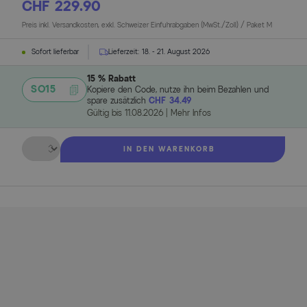
CHF 229.90
Preis inkl. Versandkosten, exkl. Schweizer Einfuhrabgaben (MwSt./Zoll) / Paket M
Sofort lieferbar
Lieferzeit:
18. - 21. August 2026
15 % Rabatt
SO15
Kopiere den Code, nutze ihn beim Bezahlen und
spare zusätzlich
CHF 34.49
Gültig bis
11.08.2026
|
Mehr Infos
Menge
IN DEN WARENKORB