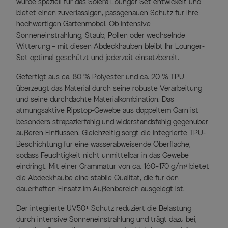
wurde speziell für das Solera Lounger Set entwickelt und
bietet einen zuverlässigen, passgenauen Schutz für Ihre
hochwertigen Gartenmöbel. Ob intensive
Sonneneinstrahlung, Staub, Pollen oder wechselnde
Witterung – mit diesen Abdeckhauben bleibt Ihr Lounger-
Set optimal geschützt und jederzeit einsatzbereit.
Gefertigt aus ca. 80 % Polyester und ca. 20 % TPU
überzeugt das Material durch seine robuste Verarbeitung
und seine durchdachte Materialkombination. Das
atmungsaktive Ripstop-Gewebe aus doppeltem Garn ist
besonders strapazierfähig und widerstandsfähig gegenüber
äußeren Einflüssen. Gleichzeitig sorgt die integrierte TPU-
Beschichtung für eine wasserabweisende Oberfläche,
sodass Feuchtigkeit nicht unmittelbar in das Gewebe
eindringt. Mit einer Grammatur von ca. 160–170 g/m² bietet
die Abdeckhaube eine stabile Qualität, die für den
dauerhaften Einsatz im Außenbereich ausgelegt ist.
Der integrierte UV50+ Schutz reduziert die Belastung
durch intensive Sonneneinstrahlung und trägt dazu bei,