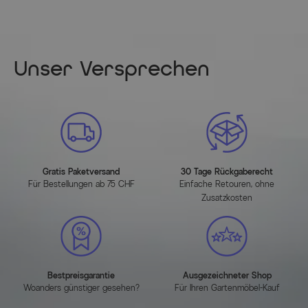
PLOSS® Abdeckhaube Lounge Element groß
Maße: ca. 260 x 93 x 53 cm
PLOSS® Abdeckhaube Lounge Element klein
Unser Versprechen
Maße: ca. 113 x 93 x 53 cm
Artikelmerkmale
Attribute
Werte
Gratis Paketversand
30 Tage Rückgaberecht
Für Bestellungen ab 75 CHF
Einfache Retouren, ohne
Produktgruppe
Zusatzkosten
Abdeckplane
(Google)
Lieferumfang
1 Outdoor Protect Set für Reverie
Bestpreisgarantie
Ausgezeichneter Shop
Lounge XL
Woanders günstiger gesehen?
Für Ihren Gartenmöbel-Kauf
Technische