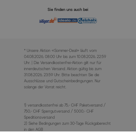
Sie finden uns auch bei
* Unsere Aktion «Sommer-Deal» läuft vom
04.08.2026, 08:00 Uhr bis zum 10.08.2026, 22:59
Uhr. | Die Versandkostenfrei-Aktion gilt nur für
innerdeutschen Versand. Aktion gültig bis zum
31.08.2026, 23:59 Uhr. Bitte beachten Sie die
Ausschlüsse und Gutscheinbedingungen. Nur
solange der Vorrat reicht.
1) versandkostenfrei ab 75,- CHF Paketversand /
750,- CHF Sperrgutversand / 5000,- CHF
Speditionsversand
2) Siehe Bedingungen zum 30-Tage Rückgaberecht
in den AGB
3) UVP / Statt Preise = unverbindliche