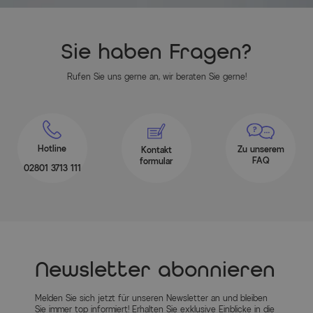
Daten
Technical
Details
Material: Reißfestes 300D Polyester
Sie haben Fragen?
Farbe : Steingrau
Besondere Merkmale: Extrem robust und
Rufen Sie uns gerne an, wir beraten Sie gerne!
widerstandfähig, Atmungsaktiv, Schützt
vor UV Strahlung, Schmutz, Regen und
Staub, Verlängert die Lebensdauer Ihres
Produkts erheblich
Kartonanzahl bei Lieferung: 1
Hotline
Zu unserem
Kontakt
FAQ
formular
02801 3713 111
Hauptfarbe
Hellgrau
Herstellerinformationen
MEHR INFOS HIER
Newsletter abonnieren
Melden Sie sich jetzt für unseren Newsletter an und bleiben
Sie immer top informiert! Erhalten Sie exklusive Einblicke in die