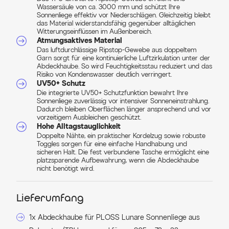
Wassersäule von ca. 3000 mm und schützt Ihre
Sonnenliege effektiv vor Niederschlägen. Gleichzeitig bleibt
das Material widerstandsfähig gegenüber alltäglichen
Witterungseinflüssen im Außenbereich.
Atmungsaktives Material
Das luftdurchlässige Ripstop-Gewebe aus doppeltem
Garn sorgt für eine kontinuierliche Luftzirkulation unter der
Abdeckhaube. So wird Feuchtigkeitsstau reduziert und das
Risiko von Kondenswasser deutlich verringert.
UV50+ Schutz
Die integrierte UV50+ Schutzfunktion bewahrt Ihre
Sonnenliege zuverlässig vor intensiver Sonneneinstrahlung.
Dadurch bleiben Oberflächen länger ansprechend und vor
vorzeitigem Ausbleichen geschützt.
Hohe Alltagstauglichkeit
Doppelte Nähte, ein praktischer Kordelzug sowie robuste
Toggles sorgen für eine einfache Handhabung und
sicheren Halt. Die fest verbundene Tasche ermöglicht eine
platzsparende Aufbewahrung, wenn die Abdeckhaube
nicht benötigt wird.
Lieferumfang
1x Abdeckhaube für PLOSS Lunare Sonnenliege aus