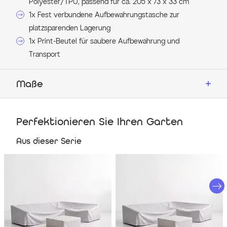
Polyester/TPU, passend für ca. 205 x 73 x 33 cm
1x Fest verbundene Aufbewahrungstasche zur
platzsparenden Lagerung
1x Print-Beutel für saubere Aufbewahrung und
Transport
Maße
Details
Perfektionieren Sie Ihren Garten
Abdeckhaube passend für Lunare Sonnenliege
Material: ca. 80 % Polyester, ca. 20 % TPU
Aus dieser Serie
Atmungsaktives Ripstop-Gewebe aus doppeltem Garn
TPU-laminiert für erhöhten Nässeschutz
UV-Schutz UV50+
Wassersäule ca. 3000 mm
Doppelte Nähte für erhöhte Strapazierfähigkeit
Mit umlaufendem Kordelzug und Toggles